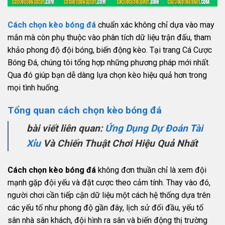
Cách chọn kèo bóng đá
chuẩn xác không chỉ dựa vào may
mắn mà còn phụ thuộc vào phân tích dữ liệu trận đấu, tham
khảo phong độ đội bóng, biến động kèo. Tại trang Cá Cược
Bóng Đá, chúng tôi tổng hợp những phương pháp mới nhất.
Qua đó giúp bạn dễ dàng lựa chọn kèo hiệu quả hơn trong
mọi tình huống.
Tổng quan cách chọn kèo bóng đá
bài viết liên quan:
Ứng Dụng Dự Đoán Tài
Xỉu
Và Chiến Thuật Chơi Hiệu Quả Nhất
Cách chọn kèo bóng đá
không đơn thuần chỉ là xem đội
mạnh gặp đội yếu và đặt cược theo cảm tính. Thay vào đó,
người chơi cần tiếp cận dữ liệu một cách hệ thống dựa trên
các yếu tố như phong độ gần đây, lịch sử đối đầu, yếu tố
sân nhà sân khách, đội hình ra sân và biến động thị trường