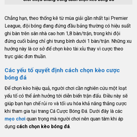
Chẳng hạn, theo thống kê từ mùa giải gần nhất tại Premier
League, đội bóng đang đứng đầu bảng thường có hiệu suất
ghi bàn trên sân nhà cao hơn 1,8 bàn/trận, trong khi đội
đứng cuối bảng chỉ ghi trung bình dưới 1 bàn/trận. Những xu
hướng này là cơ sở để chọn kèo tài xỉu thay vì cược theo
trực giác đơn thuần.
Các yếu tố quyết định cách chọn kèo cược
bóng đá
Để chọn kèo hiệu quả, người chơi cần nghiên cứu một loạt
yếu tố có thể ảnh hưởng tới diễn biến trận đấu. Điều này sẽ
giúp bạn hạn chế rủi ro và tối ưu hóa khả năng thắng cược
khi tham gia tại trang Cá Cược Bóng Đá. Dưới đây là các
mẹo chơi
quan trọng mà người chơi nên quan tâm khi áp
dụng
cách chọn kèo bóng đá
.