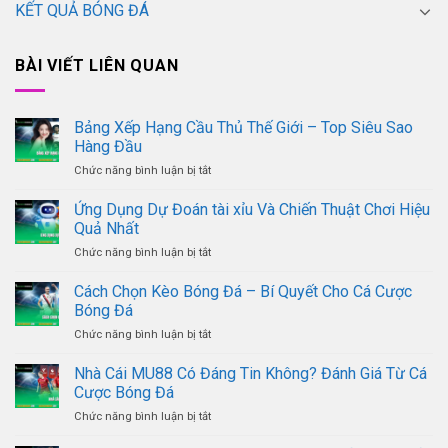
KẾT QUẢ BÓNG ĐÁ
BÀI VIẾT LIÊN QUAN
Bảng Xếp Hạng Cầu Thủ Thế Giới – Top Siêu Sao
Hàng Đầu
Chức năng bình luận bị tắt
ở
Bảng
Xếp
Ứng Dụng Dự Đoán tài xỉu Và Chiến Thuật Chơi Hiệu
Hạng
Quả Nhất
Cầu
Chức năng bình luận bị tắt
ở
Thủ
Ứng
Thế
Dụng
Cách Chọn Kèo Bóng Đá – Bí Quyết Cho Cá Cược
Giới
Dự
–
Bóng Đá
Đoán
Top
Chức năng bình luận bị tắt
ở
tài
Siêu
Cách
xỉu
Sao
Chọn
Nhà Cái MU88 Có Đáng Tin Không? Đánh Giá Từ Cá
Và
Hàng
Kèo
Chiến
Cược Bóng Đá
Đầu
Bóng
Thuật
Chức năng bình luận bị tắt
ở
Đá
Chơi
Nhà
–
Hiệu