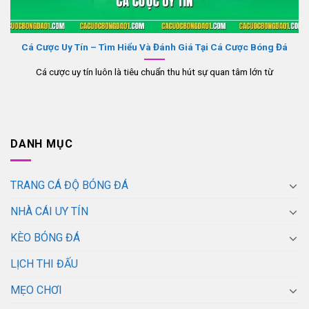
Cá Cược Uy Tín – Tìm Hiểu Và Đánh Giá Tại Cá Cược Bóng Đá
Cá cược uy tín luôn là tiêu chuẩn thu hút sự quan tâm lớn từ
DANH MỤC
TRANG CÁ ĐỘ BÓNG ĐÁ
NHÀ CÁI UY TÍN
KÈO BÓNG ĐÁ
LỊCH THI ĐẤU
MẸO CHƠI